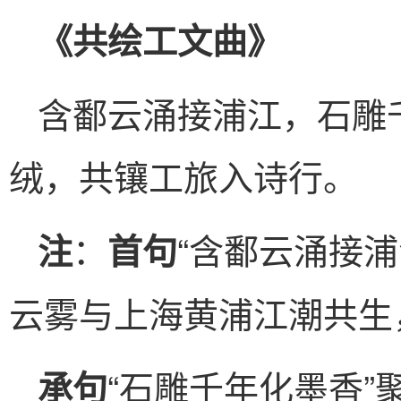
《共绘工文曲》
含鄱云涌接浦江，石雕
绒，共镶工旅入诗行。
：
“含鄱云涌接
注
首句
云雾与上海黄浦江潮共生
“石雕千年化墨香
承句