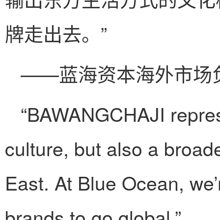
牌走出去。”
——蓝海资本海外市场
“BAWANGCHAJI represe
culture, but also a broade
East. At Blue Ocean, we
brands to go global.”