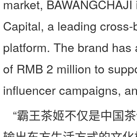
market, BAWANGCHAJI is
Capital, a leading cross-
platform. The brand has a
of RMB 2 million to suppo
influencer campaigns, a
“霸王茶姬不仅是中国
输出东方生活方式的文化